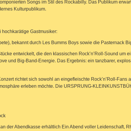
komponierten Songs im Stil des Rockabilly. Das Publikum erwar
odernes Kulturpublikum.
i hochkarätige Gastmusiker:
pete), bekannt durch Les Bumms Boys sowie die Pasternack Bi
tücke entwickelt, die den klassischen Rock’n’Roll-Sound um ein
ove und Big-Band-Energie. Das Ergebnis: ein tanzbarer, explos
onzert richtet sich sowohl an eingefleischte Rock’n’Roll-Fans 
Atmosphäre erleben möchte. Die URSPRUNG-KLEINKUNSTBÜHNE
ock
 an der Abendkasse erhältlich Ein Abend voller Leidenschaft, 