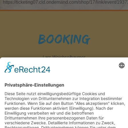
https://ticketing07.cld.ondemand.com/shop/17/link/event/1937
Booking
Lars Weichselbaumer
crazy-boys.eu
0381 – 800 19 11
booking@crazy-boys.eu
Impressum